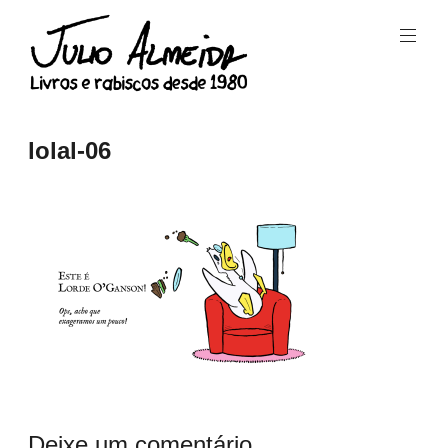
Skip
to
content
Livros
e
Julio
lolal-06
rabiscos
Almeida
desde
1980.
Deixe um comentário