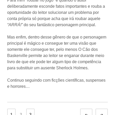
Para mim “roubar no jogo” é quando o autor
deliberadamente esconde fatos importantes e rouba a
oportunidade do leitor solucionar um problema por
conta própria só porque acha que irá roubar aquele
“ARRÁ!”
do seu fantástico personagem principal.
Mas enfim, dentro desse gênero de que o personagem
principal é mágico e consegue ter uma visão que
somente ele consegue ter, pelo menos O Cão dos
Baskerville permite ao leitor se enganar durante meio
livro de que ele pode ter algum tipo de competência
para substituir um ausente Sherlock Holmes.
Continuo seguindo com ficções científicas, suspenses
e horrores…
Posts
1
2
3
Newer
Olde